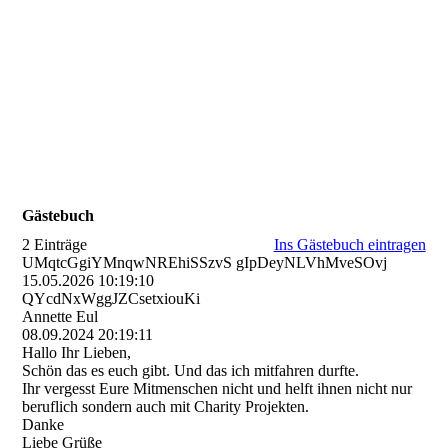
Gästebuch
2 Einträge
Ins Gästebuch eintragen
UMqtcGgiYMnqwNREhiSSzvS gIpDeyNLVhMveSOvj
15.05.2026
10:19:10
QYcdNxWggJZCsetxiouKi
Annette Eul
08.09.2024
20:19:11
Hallo Ihr Lieben,
Schön das es euch gibt. Und das ich mitfahren durfte.
Ihr vergesst Eure Mitmenschen nicht und helft ihnen nicht nur
beruflich sondern auch mit Charity Projekten.
Danke
Liebe Grüße