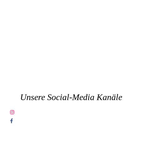
Dienstes auszuwerten. Die im
Rahmen von reCaptcha von Ihrem
Browser übermittelte IP-Adresse wird
nicht mit anderen Daten von Google
zusammengeführt. Für diese Daten
gelten die abweichenden
Datenschutzbestimmungen des
Unternehmens
Google.
Unsere Social-Media Kanäle