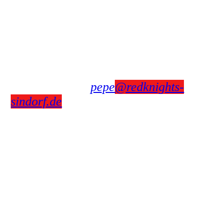
50170 Kerpen (Sindorf)
Oder jeden 4ten Freitag im Monat
"Open House" im Clubhaus ab 19:30
bis 22:00 Uhr.
Infos auch über unseren President
Pepe, E-Mail:.
pepe
@redknights-
sindorf.de
Unsere Social-Media Kanäle
Instagram: red_knights_germany_27
Facebook: Red Knights mc Germany
27
Nutze auch gerne unser
Kontakformular
Interesse an den Red Knights MC