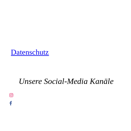
Germany27? Wir freuen uns auf deine
Nachricht.
Der einfachste Weg, mit uns in
Kontakt zu treten. Wir bemühen uns
um schnellstmögliche beantwortung.
Datenschutz
Unsere Social-Media Kanäle