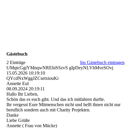
Gästebuch
2 Einträge
Ins Gästebuch eintragen
UMqtcGgiYMnqwNREhiSSzvS gIpDeyNLVhMveSOvj
15.05.2026
10:19:10
QYcdNxWggJZCsetxiouKi
Annette Eul
08.09.2024
20:19:11
Hallo Ihr Lieben,
Schön das es euch gibt. Und das ich mitfahren durfte.
Ihr vergesst Eure Mitmenschen nicht und helft ihnen nicht nur
beruflich sondern auch mit Charity Projekten.
Danke
Liebe Grüße
Annette ( Frau von Mücke)