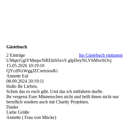
Gästebuch
2 Einträge
Ins Gästebuch eintragen
UMqtcGgiYMnqwNREhiSSzvS gIpDeyNLVhMveSOvj
15.05.2026
10:19:10
QYcdNxWggJZCsetxiouKi
Annette Eul
08.09.2024
20:19:11
Hallo Ihr Lieben,
Schön das es euch gibt. Und das ich mitfahren durfte.
Ihr vergesst Eure Mitmenschen nicht und helft ihnen nicht nur
beruflich sondern auch mit Charity Projekten.
Danke
Liebe Grüße
Annette ( Frau von Mücke)