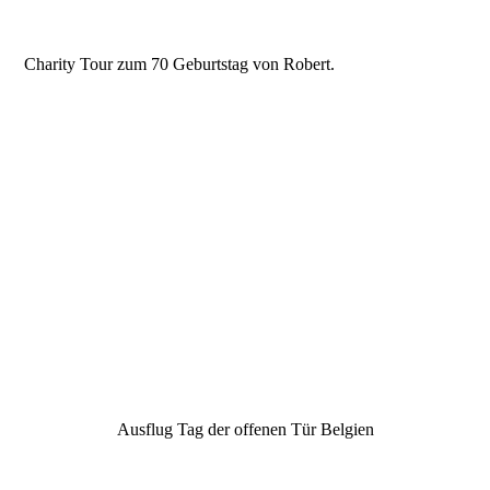
Charity Tour zum 70 Geburtstag von Robert.
Ausflug Tag der offenen Tür Belgien
2FC851D3-80E7-4BF3-BFC3-AECE1F3551B4