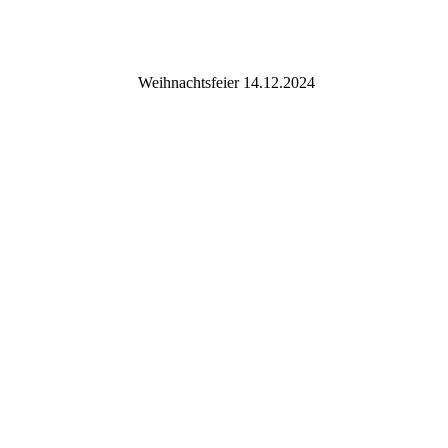
7DBCD93F-268B-4230-B20B-29CA33348D1D
7310C007-4FE5-4751-A3DF-150F5E6E44C3
Weihnachtsfeier 14.12.2024